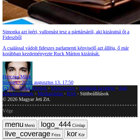
Simonka azt ígéri, vallomást tesz a párttársáról, aki kizáratná őt a
Fideszből
A csalással vádolt fideszes parlamenti képviselő azt állítja, ő már
korábban kezdeményezte Ruck Márton kizárását.
Herczeg Márk
bűnügy
2020. augusztus 13. 17:50
GYIK
Hibát jelentek
Impresszum
Javítások kezelése
Jogi
dokumentumok
Médiaajánlat
RSS
Sütibeállítások
©
2026
Magyar Jeti Zrt.
Vége
Menü
Címlap
Friss
Kör