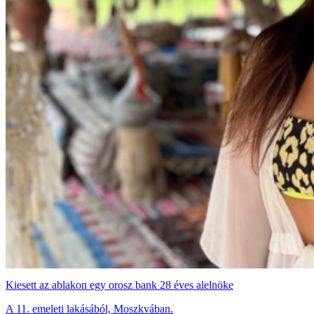
Kiesett az ablakon egy orosz bank 28 éves alelnöke
A 11. emeleti lakásából, Moszkvában.