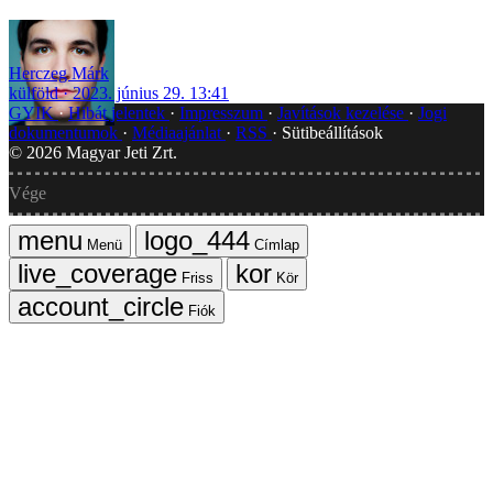
Herczeg Márk
külföld
2023. június 29. 13:41
GYIK
Hibát jelentek
Impresszum
Javítások kezelése
Jogi
dokumentumok
Médiaajánlat
RSS
Sütibeállítások
©
2026
Magyar Jeti Zrt.
Vége
Menü
Címlap
Friss
Kör
Fiók