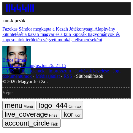
kun-kipcsák
Fazekas Sándor megkapta a Kazah Jótékonysági Alapítvány
kitüntetését a kazah-magyar és a kun-kipcsák hagyományok és
kapcsolatok területén végzett munkája elismeréseként
Botos Tamás
csoda
2015. augusztus 26. 21:15
GYIK
Hibát jelentek
Impresszum
Javítások kezelése
Jogi
dokumentumok
Médiaajánlat
RSS
Sütibeállítások
©
2026
Magyar Jeti Zrt.
Vége
Menü
Címlap
Friss
Kör
Fiók