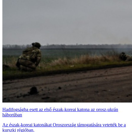
Hadifogságba esett az első észak-koreai katona az orosz-ukrán
háborúban
Az észak-koreai katonákat Oroszország támogatására vetették be a
kurszki régióban.