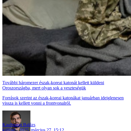
További háromezer észak-koreai katonát kellett küldeni
Oroszországba, mert olyan sok a veszteségük
Források szerint az észak-koreai katonákat januárban ideiglenesen
vissza is kellett vonni a frontvonalról.
Kaufmann Balázs
külföld
2025. március 27. 15:12