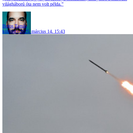
világháború óta nem volt példa.”
Botos Tamás
külföld
2025. március 14. 15:43