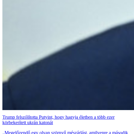
Trump felszólította Putyint, hogy hagyja életben a több ezer
körbekerített ukrán katonát
„Megelőzendő egy olyan szörnyű mészárlást, amilyenre a második