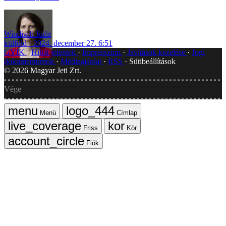
Windisch Judit
külföld
2024. december 27. 6:51
GYIK
Hibát jelentek
Impresszum
Javítások kezelése
Jogi
dokumentumok
Médiaajánlat
RSS
Sütibeállítások
©
2026
Magyar Jeti Zrt.
Vége
Menü
Címlap
Friss
Kör
Fiók