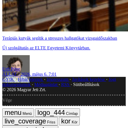
Terápiás kutyák segítik a stresszes hallgatókat vizsgaidőszakban
Új szolgáltatás az ELTE Egyetemi Könyvtárban.
Urfi Péter
ÁLLAT
2026. május 6. 7:01
GYIK
Hibát jelentek
Impresszum
Javítások kezelése
Jogi
dokumentumok
Médiaajánlat
RSS
Sütibeállítások
©
2026
Magyar Jeti Zrt.
Vége
Menü
Címlap
Friss
Kör