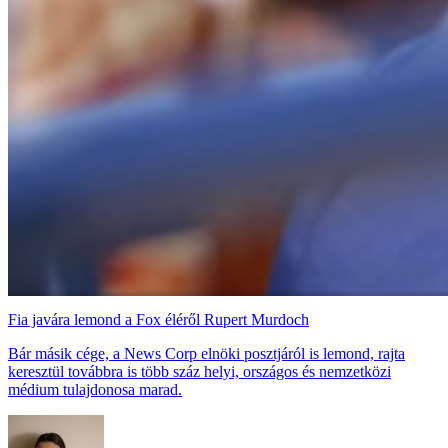
Fia javára lemond a Fox éléről Rupert Murdoch
Bár másik cége, a News Corp elnöki posztjáról is lemond, rajta
keresztül továbbra is több száz helyi, országos és nemzetközi
médium tulajdonosa marad.