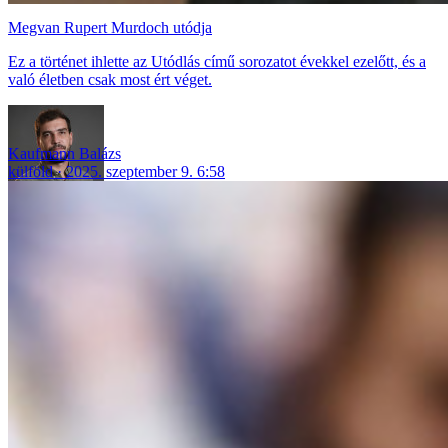
Megvan Rupert Murdoch utódja
Ez a történet ihlette az Utódlás című sorozatot évekkel ezelőtt, és a
való életben csak most ért véget.
Kaufmann Balázs
külföld
2025. szeptember 9. 6:58