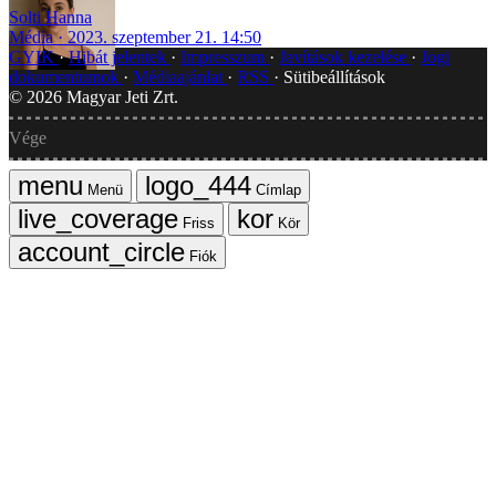
Solti Hanna
Média
2023. szeptember 21. 14:50
GYIK
Hibát jelentek
Impresszum
Javítások kezelése
Jogi
dokumentumok
Médiaajánlat
RSS
Sütibeállítások
©
2026
Magyar Jeti Zrt.
Vége
Menü
Címlap
Friss
Kör
Fiók