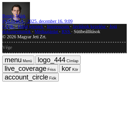
Benics Márk
POLITIKA
2025. december 16. 9:09
GYIK
Hibát jelentek
Impresszum
Javítások kezelése
Jogi
dokumentumok
Médiaajánlat
RSS
Sütibeállítások
©
2026
Magyar Jeti Zrt.
Vége
Menü
Címlap
Friss
Kör
Fiók