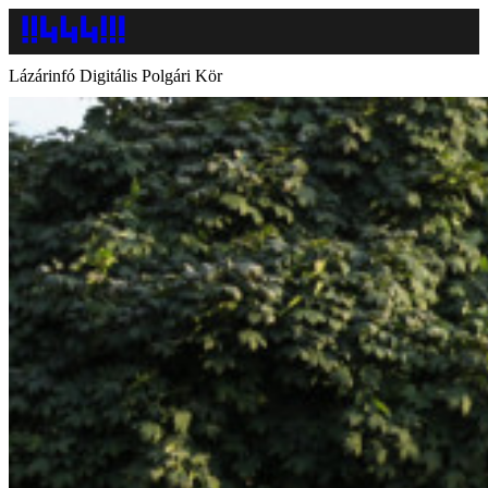
Lázárinfó Digitális Polgári Kör