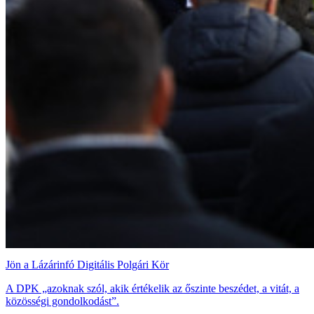
Jön a Lázárinfó Digitális Polgári Kör
A DPK „azoknak szól, akik értékelik az őszinte beszédet, a vitát, a
közösségi gondolkodást”.