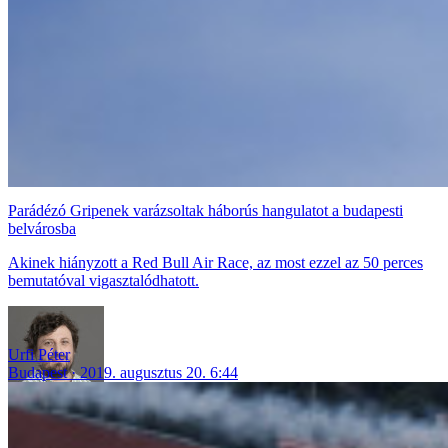
Parádézó Gripenek varázsoltak háborús hangulatot a budapesti
belvárosba
Akinek hiányzott a Red Bull Air Race, az most ezzel az 50 perces
bemutatóval vigasztalódhatott.
Urfi Péter
Budapest
2019. augusztus 20. 6:44