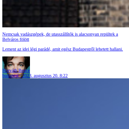
Nemcsak vadászgépek, de utasszállítók is alacsonyan repültek a
Belváros fölött
Lement az idei légi parádé, amit egész Budapestről lehetett hallani.
Horváth Bence
budapest
2023. augusztus 20. 8:22