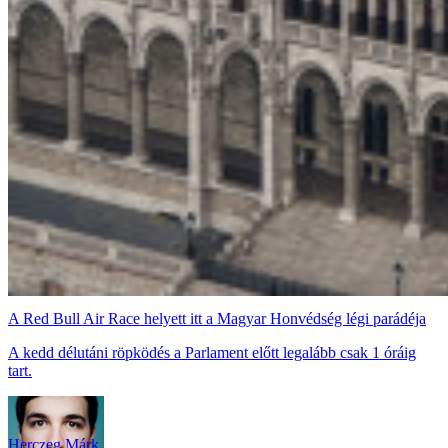
A Red Bull Air Race helyett itt a Magyar Honvédség légi parádéja
A kedd délutáni röpködés a Parlament előtt legalább csak 1 óráig
tart.
Herczeg Márk