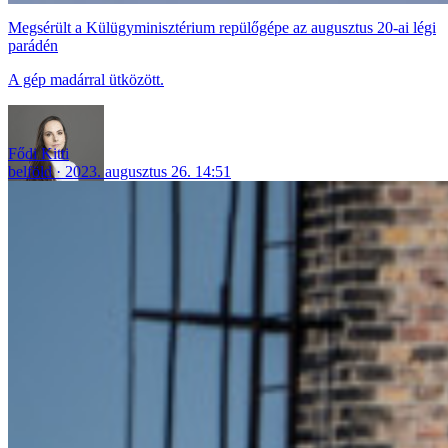
Megsérült a Külügyminisztérium repülőgépe az augusztus 20-ai légi
parádén
A gép madárral ütközött.
Fődi Kitti
belföld
2023. augusztus 26. 14:51