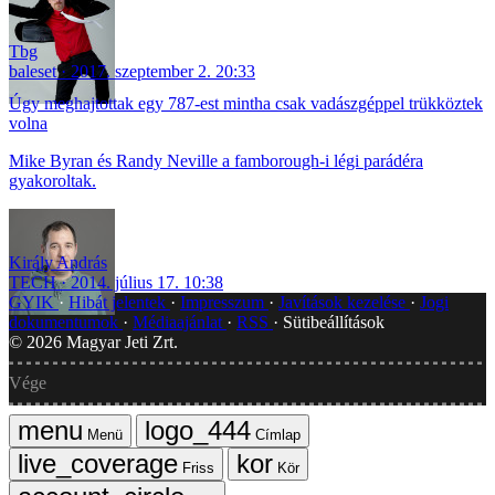
Tbg
baleset
2017. szeptember 2. 20:33
Úgy meghajtottak egy 787-est mintha csak vadászgéppel trükköztek
volna
Mike Byran és Randy Neville a famborough-i légi parádéra
gyakoroltak.
Király András
TECH
2014. július 17. 10:38
GYIK
Hibát jelentek
Impresszum
Javítások kezelése
Jogi
dokumentumok
Médiaajánlat
RSS
Sütibeállítások
©
2026
Magyar Jeti Zrt.
Vége
Menü
Címlap
Friss
Kör