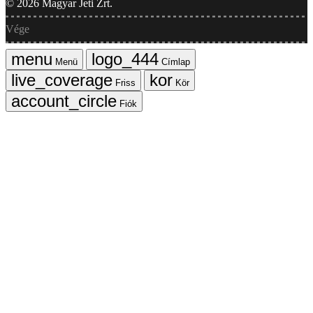
©
2026
Magyar Jeti Zrt.
Vége
Menü
Címlap
Friss
Kör
Fiók