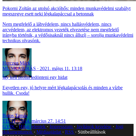
Pokorni Zoltán az utolsó akcióhős: minden munkavédelmi szabályt
megszegve esett neki légkalapáccsal a betonnak
Nem megfelelő a lábvédelem, nincs hallásvédelem, nincs
arcvédelem, az elektromos vezeték elvezetése nem megfelelő
irányba történik, a védősisaknál nincs állszíj – sorolja munkavédelmi
technikus olvasónk.
Herczeg Márk
MUNKABÍRÁS
2021. május 11. 13:18
Így kell profin ledönteni egy hidat
Egyetlen egy, jó helyre mért légkalapácsolás és minden a vízbe
hullik. Csoda!
Botos Tamás
TECH
2014. március 27. 14:51
GYIK
Hibát jelentek
Impresszum
Javítások kezelése
Jogi
dokumentumok
Médiaajánlat
RSS
Sütibeállítások