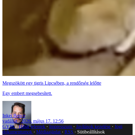
Megszökött egy tigris Lipcsében, a rendőrség lelőtte
Egy embert megsebesített.
Inkei Bence
vadállat
2026. május 17. 12:56
GYIK
Hibát jelentek
Impresszum
Javítások kezelése
Jogi
dokumentumok
Médiaajánlat
RSS
Sütibeállítások