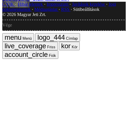
GYIK
Hibát jelentek
Impresszum
Javítások kezelése
Jogi
dokumentumok
Médiaajánlat
RSS
Sütibeállítások
©
2026
Magyar Jeti Zrt.
Vége
Menü
Címlap
Friss
Kör
Fiók