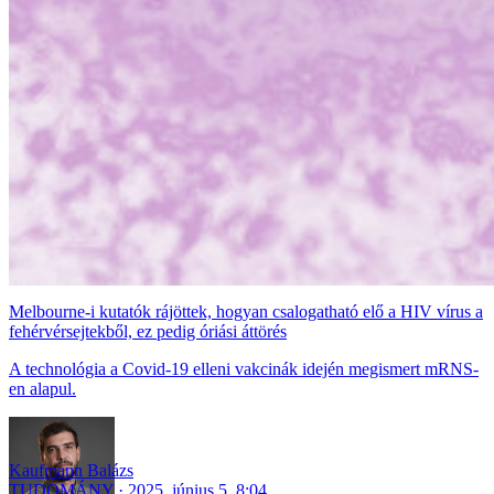
Melbourne-i kutatók rájöttek, hogyan csalogatható elő a HIV vírus a
fehérvérsejtekből, ez pedig óriási áttörés
A technológia a Covid-19 elleni vakcinák idején megismert mRNS-
en alapul.
Kaufmann Balázs
TUDOMÁNY
2025. június 5. 8:04