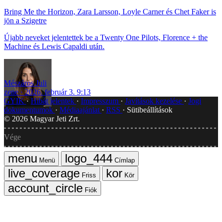
Bring Me the Horizon, Zara Larsson, Loyle Carner és Chet Faker is
jön a Szigetre
Újabb neveket jelentettek be a Twenty One Pilots, Florence + the
Machine és Lewis Capaldi után.
Mészáros Juli
zene
2026. február 3. 9:13
GYIK
Hibát jelentek
Impresszum
Javítások kezelése
Jogi
dokumentumok
Médiaajánlat
RSS
Sütibeállítások
©
2026
Magyar Jeti Zrt.
Vége
Menü
Címlap
Friss
Kör
Fiók