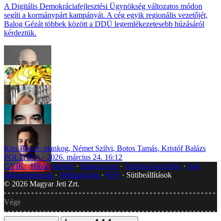
A Digitális Demokráciafejlesztési Ügynökség változatos módon
segíti a kormánypárt kampányát. A cég egyik regionális vezetőjét,
Balog Gézát többek között a DDÜ legemlékezetesebb húzásáról
kérdeztük.
Kiss Bence
,
plankog
,
Német Szilvi
,
Botos Tamás
,
Kristóf Balázs
POLITIKA
2026. március 24. 16:12
GYIK
Hibát jelentek
Impresszum
Javítások kezelése
Jogi
dokumentumok
Médiaajánlat
RSS
Sütibeállítások
©
2026
Magyar Jeti Zrt.
Vége