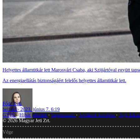
Helyettes államtitkár lett Marosvári Csaba, aki Szijjártóval együtt tapso
Az energiaellátás biztonságáért felelős helyettes államtitkár lett.
Fődi Kitti
belföld
2023. június 7. 6:19
GYIK
Hibát jelentek
Impresszum
Javítások kezelése
Jogi dok
©
2026
Magyar Jeti Zrt.
Vége