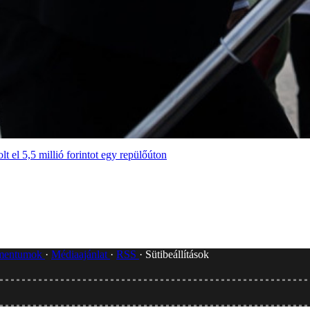
lt el 5,5 millió forintot egy repülőúton
umentumok
Médiaajánlat
RSS
Sütibeállítások