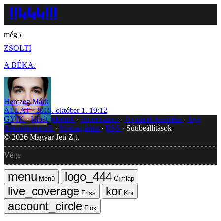
még5
ZSOLTI
A BÉKA.
Herczeg Márk
ÁLLAT
2015. október 1. 19:12
GYIK
Hibát jelentek
Impresszum
Javítások kezelése
Jogi
dokumentumok
Médiaajánlat
RSS
Sütibeállítások
©
2026
Magyar Jeti Zrt.
Vége
Menü
Címlap
Friss
Kör
Fiók