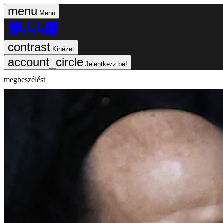
Menü
Kinézet
Jelentkezz be!
megbeszélést