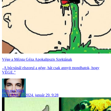
Vége a Mézga Géza Apokalipszis Szektának
„A búcsúnál elszorul a gége, hát csak annyit mondhatok, hogy
VÉGE.”
Herczeg Márk
INTERNET
2024. január 29. 9:28