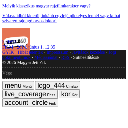
Melyik klasszikus magyar rajzfilmkarakter vagy?
Válaszaidból kiderül, inkább egyfejű pikkelyes lennél vagy kubai
szivarért rajongó orvosdoktor!
hello90
FILM
2014. június 1. 12:35
GYIK
Hibát jelentek
Impresszum
Javítások kezelése
Jogi
dokumentumok
Médiaajánlat
RSS
Sütibeállítások
©
2026
Magyar Jeti Zrt.
Vége
Menü
Címlap
Friss
Kör
Fiók