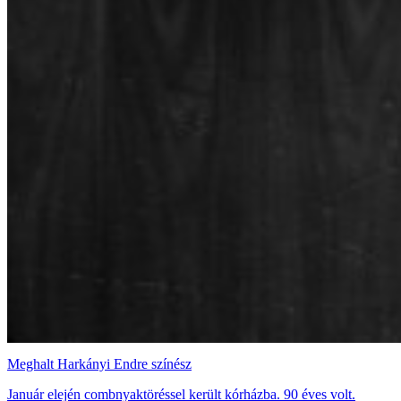
Meghalt Harkányi Endre színész
Január elején combnyaktöréssel került kórházba. 90 éves volt.