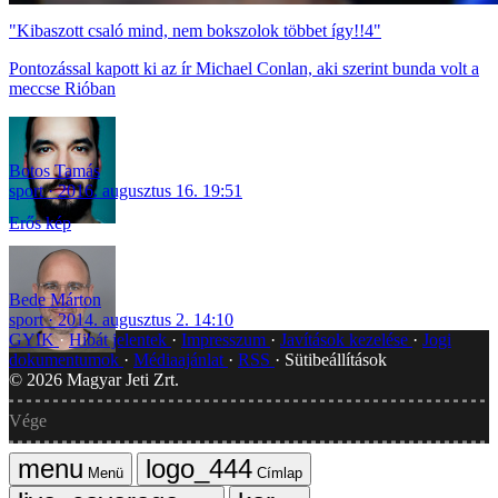
"Kibaszott csaló mind, nem bokszolok többet így!!4"
Pontozással kapott ki az ír Michael Conlan, aki szerint bunda volt a
meccse Rióban
Botos Tamás
sport
2016. augusztus 16. 19:51
Erős kép
Bede Márton
sport
2014. augusztus 2. 14:10
GYIK
Hibát jelentek
Impresszum
Javítások kezelése
Jogi
dokumentumok
Médiaajánlat
RSS
Sütibeállítások
©
2026
Magyar Jeti Zrt.
Vége
Menü
Címlap