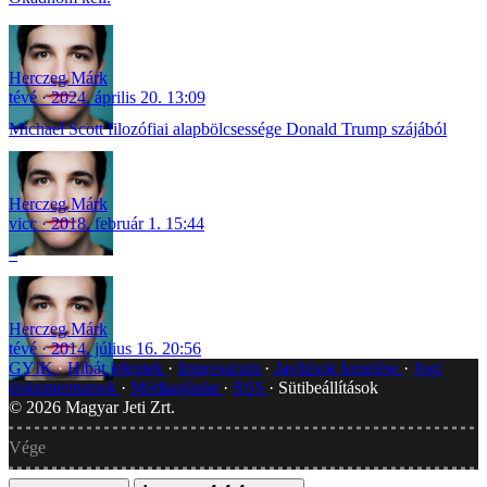
Herczeg Márk
tévé
2024. április 20. 13:09
Michael Scott filozófiai alapbölcsessége Donald Trump szájából
Herczeg Márk
vicc
2018. február 1. 15:44
–
Herczeg Márk
tévé
2014. július 16. 20:56
GYIK
Hibát jelentek
Impresszum
Javítások kezelése
Jogi
dokumentumok
Médiaajánlat
RSS
Sütibeállítások
©
2026
Magyar Jeti Zrt.
Vége