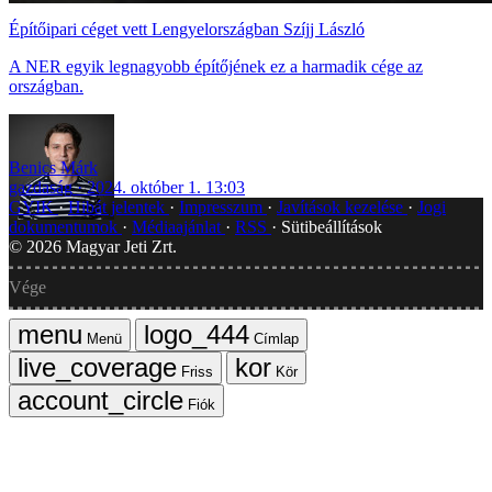
Építőipari céget vett Lengyelországban Szíjj László
A NER egyik legnagyobb építőjének ez a harmadik cége az
országban.
Benics Márk
gazdaság
2024. október 1. 13:03
GYIK
Hibát jelentek
Impresszum
Javítások kezelése
Jogi
dokumentumok
Médiaajánlat
RSS
Sütibeállítások
©
2026
Magyar Jeti Zrt.
Vége
Menü
Címlap
Friss
Kör
Fiók