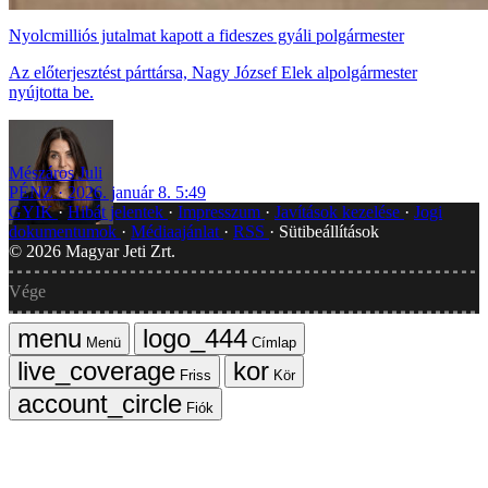
Nyolcmilliós jutalmat kapott a fideszes gyáli polgármester
Az előterjesztést párttársa, Nagy József Elek alpolgármester
nyújtotta be.
Mészáros Juli
PÉNZ
2026. január 8. 5:49
GYIK
Hibát jelentek
Impresszum
Javítások kezelése
Jogi
dokumentumok
Médiaajánlat
RSS
Sütibeállítások
©
2026
Magyar Jeti Zrt.
Vége
Menü
Címlap
Friss
Kör
Fiók