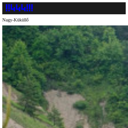
Nagy-Küküllő