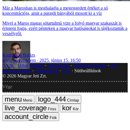
Már a Marosban is meghaladja a megengedett értéket a só
koncentrációja, amit a parajdi bányából mosott ki a víz
Mivel a Maros magas sótartalmú vize a folyó magyar szakaszát is
érinteni fogja, ezért pénteken a magyar hatóságokat is tájékoztatták a
veszélyről.
Kaufmann Balázs
környezetvédelem
2025. június 15. 16:50
GYIK
Hibát jelentek
Impresszum
Javítások kezelése
Jogi
dokumentumok
Médiaajánlat
RSS
Sütibeállítások
©
2026
Magyar Jeti Zrt.
Vége
Menü
Címlap
Friss
Kör
Fiók