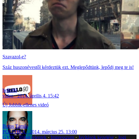
Szavazol-e?
Száz huszonévestől kérdeztük ezt. Meglepődtünk, lepődj meg te is!
hello90
video
2014. április 4. 15:42
Új Jobbik-ellenes videó
Botos Tamás
POLITIKA
2014. március 25. 13:00
GYIK
Hibát jelentek
Impresszum
Javítások kezelése
Jogi