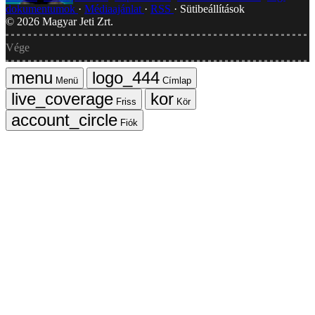
dokumentumok
Médiaajánlat
RSS
Sütibeállítások
©
2026
Magyar Jeti Zrt.
Vége
Menü
Címlap
Friss
Kör
Fiók