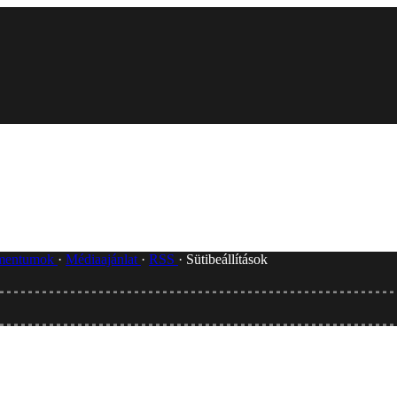
umentumok
Médiaajánlat
RSS
Sütibeállítások