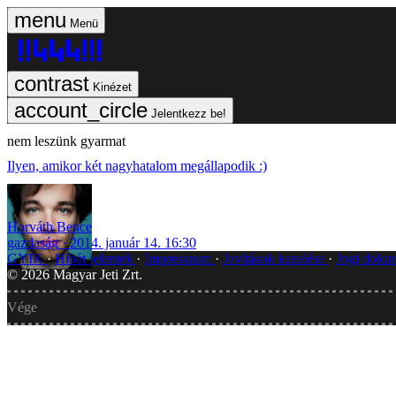
Menü
Kinézet
Jelentkezz be!
nem leszünk gyarmat
Ilyen, amikor két nagyhatalom megállapodik :)
Horváth Bence
gazdaság
2014. január 14. 16:30
GYIK
Hibát jelentek
Impresszum
Javítások kezelése
Jogi dok
©
2026
Magyar Jeti Zrt.
Vége