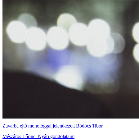
Zavarba ejtő monológgal jelentkezett Bödőcs Tibor
Mészáros Lőrinc: Nyári gondolataim