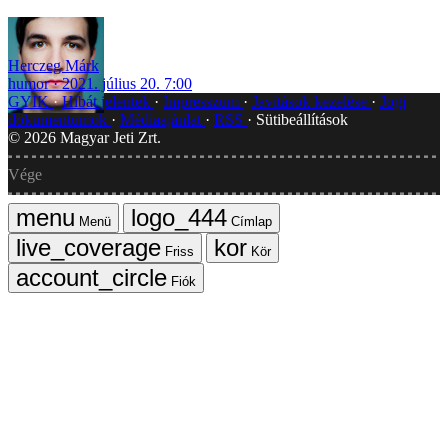
Herczeg Márk
humor
2021. július 20. 7:00
GYIK
Hibát jelentek
Impresszum
Javítások kezelése
Jogi
dokumentumok
Médiaajánlat
RSS
Sütibeállítások
©
2026
Magyar Jeti Zrt.
Vége
Menü
Címlap
Friss
Kör
Fiók