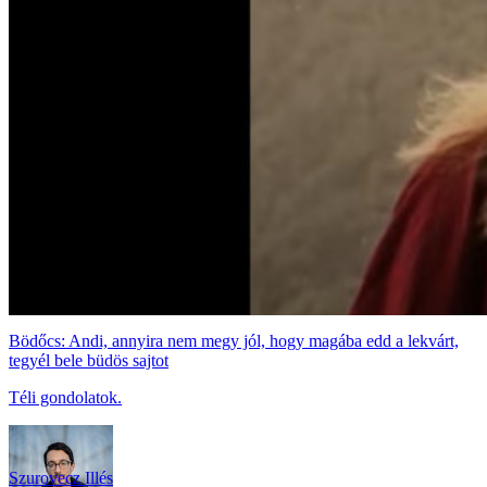
Bödőcs: Andi, annyira nem megy jól, hogy magába edd a lekvárt,
tegyél bele büdös sajtot
Téli gondolatok.
Szurovecz Illés