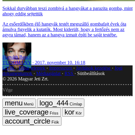
Sokkal durvábban teszi zombivá a hangyákat a parazita gomba, mint
ahogy eddig sejtettük
Az esőerdőkben élő hangyák testét megszálló gombafajt évek óta
ámulva figyelik a kutatók. Most kiderült, hogy a fertőzés nem az
agyra támad, hanem az a hangya izmait építi be saját testébe.
Horváth Bence
TUDOMÁNY
2017. november 10. 16:18
GYIK
Hibát jelentek
Impresszum
Javítások kezelése
Jogi
dokumentumok
Médiaajánlat
RSS
Sütibeállítások
©
2026
Magyar Jeti Zrt.
Vége
Menü
Címlap
Friss
Kör
Fiók