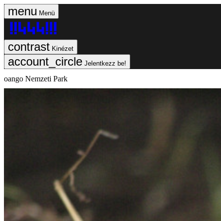
Menü
Kinézet
Jelentkezz be!
oango Nemzeti Park