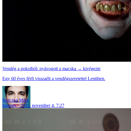
Vendég a pokolból: nyávogott a macska → kivégezte
Egy 60 éves férfi visszaélt a vendégszeretettel Lentiben.
Herczeg Márk
bűnügy
2015. november 4. 7:27