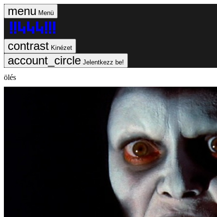
Menü
Kinézet
Jelentkezz be!
ölés