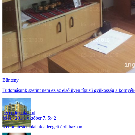
Bűntény
Tudomásunk szerint nem ez az első ilyen típusú gyilkosság a környék
geccodejoakecod
félés
2014. október 7. 5:42
Két holttestet találtak a leégett érdi házban