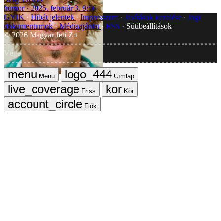
humor
2025. február 3. 9:56
GYIK
Hibát jelentek
Impresszum
Javítások kezelése
Jogi
dokumentumok
Médiaajánlat
RSS
Sütibeállítások
©
2026
Magyar Jeti Zrt.
Vége
Menü
Címlap
Friss
Kör
Fiók