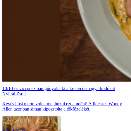
10/10-es viccposztban gúnyolta ki a kretén ősmagyarkodókat
Nyitrai Zsolt
Kevés libsi merte volna meghúzni ezt a poént! A fideszes Woody
Allen azonban simán kiposztolta a tökfőzelékét.
Szily László