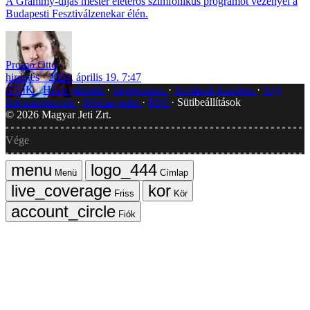
A Grammy-díjas mester életerős szimfonikus programot vezényel a
Budapesti Fesztiválzenekar élén.
Promó Ottó
hirdetés
2024. április 19. 7:47
GYIK
Hibát jelentek
Impresszum
Javítások kezelése
Jogi
dokumentumok
Médiaajánlat
RSS
Sütibeállítások
©
2026
Magyar Jeti Zrt.
Vége
Menü
Címlap
Friss
Kör
Fiók