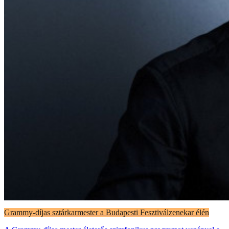
Grammy-díjas sztárkarmester a Budapesti Fesztiválzenekar élén