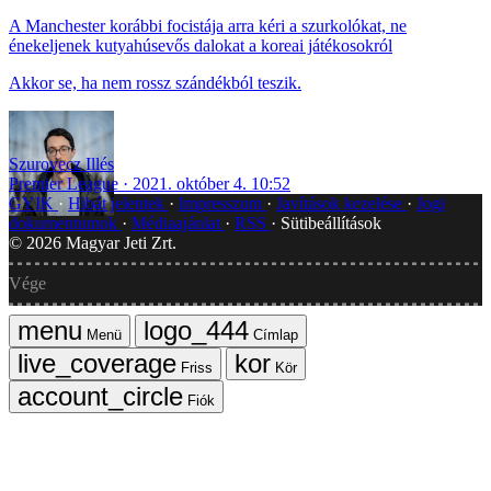
A Manchester korábbi focistája arra kéri a szurkolókat, ne
énekeljenek kutyahúsevős dalokat a koreai játékosokról
Akkor se, ha nem rossz szándékból teszik.
Szurovecz Illés
Premier League
2021. október 4. 10:52
GYIK
Hibát jelentek
Impresszum
Javítások kezelése
Jogi
dokumentumok
Médiaajánlat
RSS
Sütibeállítások
©
2026
Magyar Jeti Zrt.
Vége
Menü
Címlap
Friss
Kör
Fiók