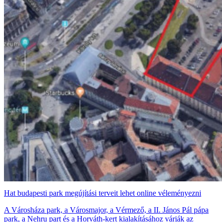
Hat budapesti park megújítási terveit lehet online véleményezni
A Városháza park, a Városmajor, a Vérmező, a II. János Pál pápa
park, a Nehru part és a Horváth-kert kialakításához várják az