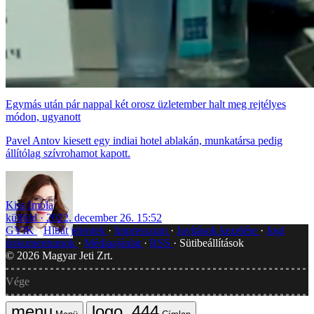
Egymás után pár nappal két orosz üzletember halt meg rejtélyes
módon, ugyanott
Pavel Antov kiesett egy indiai hotel ablakán, munkatársa pedig
állítólag szívrohamot kapott.
Kiss Imola
külföld
2022. december 26. 15:52
GYIK
Hibát jelentek
Impresszum
Javítások kezelése
Jogi
dokumentumok
Médiaajánlat
RSS
Sütibeállítások
©
2026
Magyar Jeti Zrt.
Vége