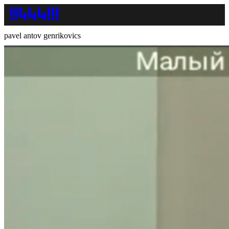
pavel antov genrikovics