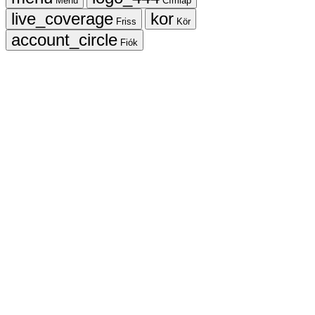
Menü
Címlap
Friss
Kör
Fiók