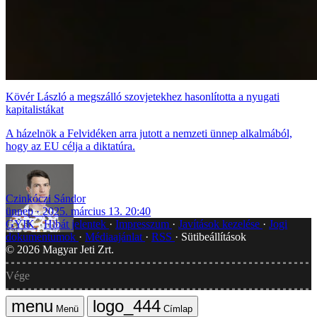
Kövér László a megszálló szovjetekhez hasonlította a nyugati
kapitalistákat
A házelnök a Felvidéken arra jutott a nemzeti ünnep alkalmából,
hogy az EU célja a diktatúra.
Czinkóczi Sándor
ünnep
2025. március 13. 20:40
GYIK
Hibát jelentek
Impresszum
Javítások kezelése
Jogi
dokumentumok
Médiaajánlat
RSS
Sütibeállítások
©
2026
Magyar Jeti Zrt.
Vége
Menü
Címlap