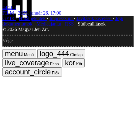
444.hu
FILM
2025. január 26. 17:00
GYIK
Hibát jelentek
Impresszum
Javítások kezelése
Jogi
dokumentumok
Médiaajánlat
RSS
Sütibeállítások
©
2026
Magyar Jeti Zrt.
Vége
Menü
Címlap
Friss
Kör
Fiók