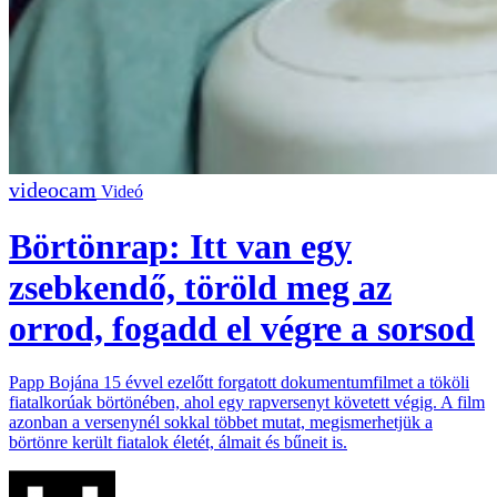
Videó
Börtönrap: Itt van egy
zsebkendő, töröld meg az
orrod, fogadd el végre a sorsod
Papp Bojána 15 évvel ezelőtt forgatott dokumentumfilmet a tököli
fiatalkorúak börtönében, ahol egy rapversenyt követett végig. A film
azonban a versenynél sokkal többet mutat, megismerhetjük a
börtönre került fiatalok életét, álmait és bűneit is.