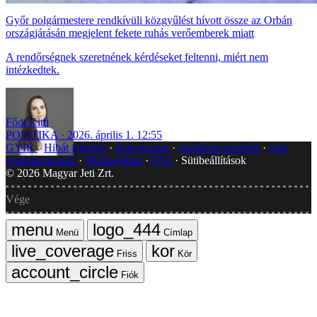
Győr polgármestere rendkívüli közgyűlést hívott össze az Orbán
országjárásán megjelent fekete ruhás verőemberek miatt
A rendőrségnek szeretnének kérdéseket feltenni, miért nem
intézkedtek.
Fődi Kitti
POLITIKA
2026. április 1. 12:55
GYIK
Hibát jelentek
Impresszum
Javítások kezelése
Jogi
dokumentumok
Médiaajánlat
RSS
Sütibeállítások
©
2026
Magyar Jeti Zrt.
Vége
Menü
Címlap
Friss
Kör
Fiók