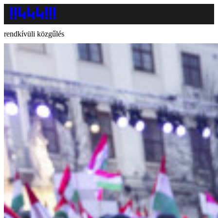
rendkívüli közgűlés