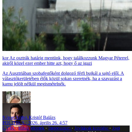
Az osztrák határig mentünk, hogy találkozzunk Magyar Péterrel,
akiről közel ezer ember hitte azt, hogy ő az igazi
Az Ausztriában szobafestőként dolgozó férfi bujkál a sajtó elől. A
választókerületében élők közül sokan szeretnék, ha a szavazást a
kamu jelölt nélkül megismételnék.
Német Szilvi
,
Kristóf Balázs
POLITIKA
2026. április 26. 4:57
GYIK
Hibát jelentek
Impresszum
Javítások kezelése
Jogi