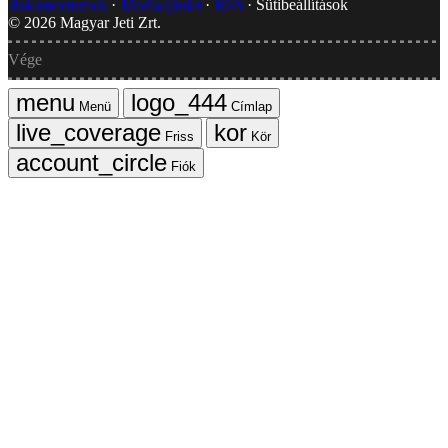
dokumentumok
Médiaajánlat
RSS
Sütibeállítások
©
2026
Magyar Jeti Zrt.
Vége
Menü
Címlap
Friss
Kör
Fiók