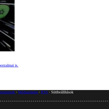
orzalmai is.
umentumok
Médiaajánlat
RSS
Sütibeállítások