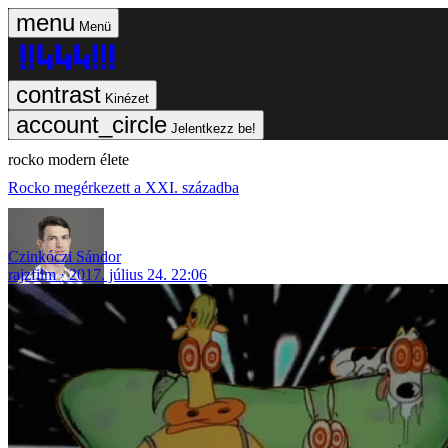
Menü
Kinézet
Jelentkezz be!
rocko modern élete
Rocko megérkezett a XXI. századba
Czinkóczi Sándor
rajzfilm
2017. július 24. 22:06