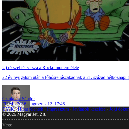
Új résszel tér vissza a Rocko modern élete
22 év nyugalom után a főhősre rászakadnak a 21. század hétköznapi b
Czinkóczi Sándor
FILM
2016. augusztus 12. 17:46
GYIK
Hibát jelentek
Impresszum
Javítások kezelése
Jogi dok
©
2026
Magyar Jeti Zrt.
Vége