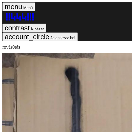
Menü
Kinézet
Jelentkezz be!
rovás0rás