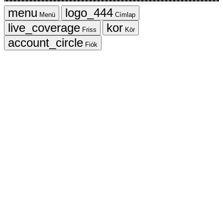
Menü
Címlap
Friss
Kör
Fiók