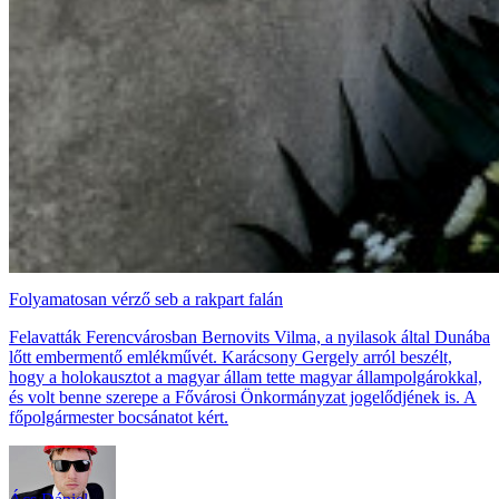
Folyamatosan vérző seb a rakpart falán
Felavatták Ferencvárosban Bernovits Vilma, a nyilasok által Dunába
lőtt embermentő emlékművét. Karácsony Gergely arról beszélt,
hogy a holokausztot a magyar állam tette magyar állampolgárokkal,
és volt benne szerepe a Fővárosi Önkormányzat jogelődjének is. A
főpolgármester bocsánatot kért.