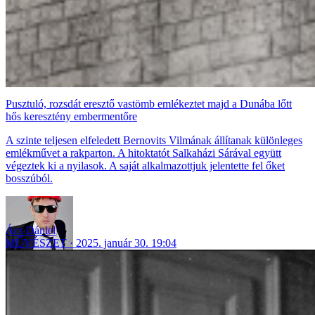
Pusztuló, rozsdát eresztő vastömb emlékeztet majd a Dunába lőtt
hős keresztény embermentőre
A szinte teljesen elfeledett Bernovits Vilmának állítanak különleges
emlékművet a rakparton. A hitoktatót Salkaházi Sárával együtt
végeztek ki a nyilasok. A saját alkalmazottjuk jelentette fel őket
bosszúból.
Ács Dániel
MŰVÉSZET
2025. január 30. 19:04