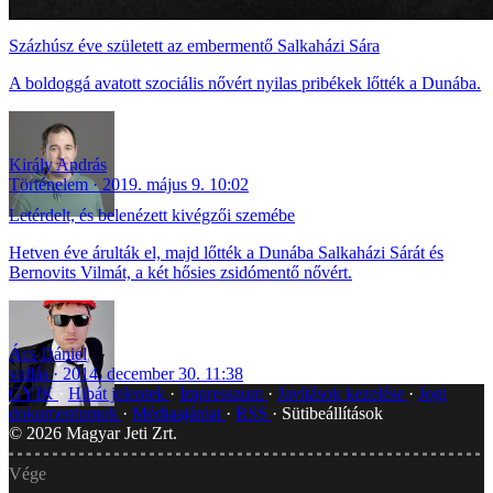
Százhúsz éve született az embermentő Salkaházi Sára
A boldoggá avatott szociális nővért nyilas pribékek lőtték a Dunába.
Király András
Történelem
2019. május 9. 10:02
Letérdelt, és belenézett kivégzői szemébe
Hetven éve árulták el, majd lőtték a Dunába Salkaházi Sárát és
Bernovits Vilmát, a két hősies zsidómentő nővért.
Ács Dániel
vallás
2014. december 30. 11:38
GYIK
Hibát jelentek
Impresszum
Javítások kezelése
Jogi
dokumentumok
Médiaajánlat
RSS
Sütibeállítások
©
2026
Magyar Jeti Zrt.
Vége