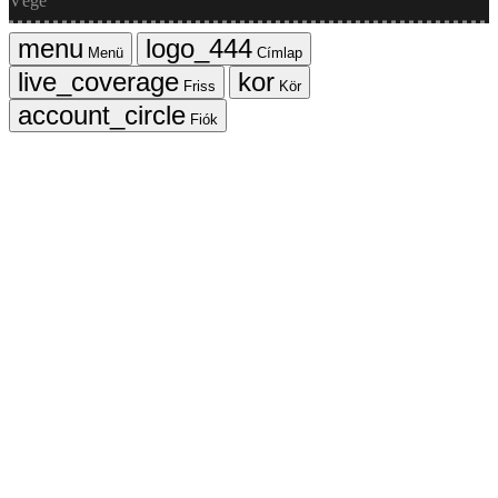
Vége
Menü
Címlap
Friss
Kör
Fiók