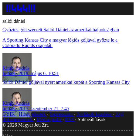
sallói dániel
Győztes gólt szerzett Sallói Dániel az amerikai bajnokságban
A Sporting Kansas City a magyar légiós góljával győzte le a
Colorado Rapids csapatát.
Király András
futball
2018. május 6. 10:51
Sallói Dániel góljával nyert amerikai kupát a Sporting Kansas City
Király András
futball
2017. szeptember 21. 7:45
GYIK
Hibát jelentek
Impresszum
Javítások kezelése
Jogi
dokumentumok
Médiaajánlat
RSS
Sütibeállítások
©
2026
Magyar Jeti Zrt.