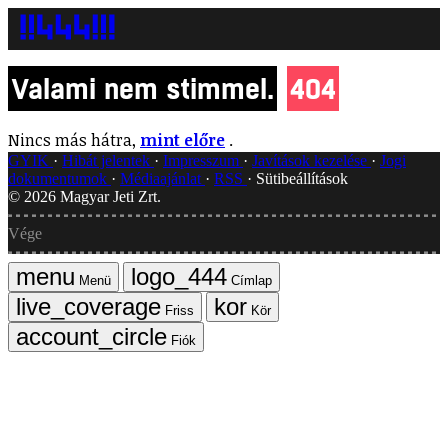
Valami nem stimmel.
404
Nincs más hátra,
mint előre
.
GYIK
Hibát jelentek
Impresszum
Javítások kezelése
Jogi
dokumentumok
Médiaajánlat
RSS
Sütibeállítások
©
2026
Magyar Jeti Zrt.
Vége
Menü
Címlap
Friss
Kör
Fiók