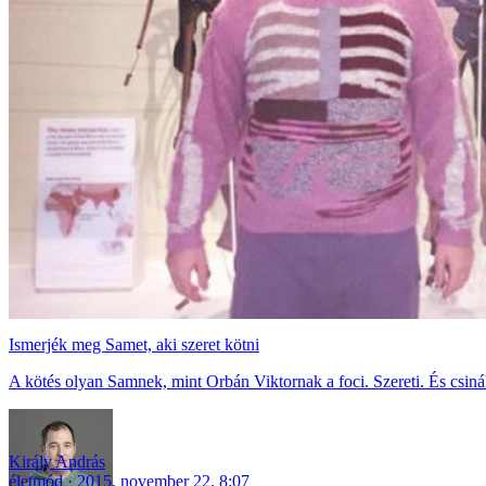
Ismerjék meg Samet, aki szeret kötni
A kötés olyan Samnek, mint Orbán Viktornak a foci. Szereti. És csinál
Király András
életmód
2015. november 22. 8:07