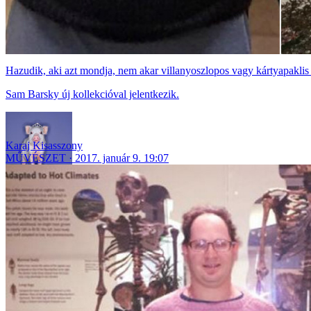
Hazudik, aki azt mondja, nem akar villanyoszlopos vagy kártyapaklis
Sam Barsky új kollekcióval jelentkezik.
Karaj Kisasszony
MŰVÉSZET
2017. január 9. 19:07