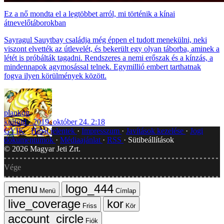
Ez a nő mondta el a legtöbbet arról, mi történik a kínai
átnevelőtáborokban
Sayragul Sauytbay családja még éppen el tudott menekülni, neki
viszont elvették az útlevelét, és bekerült egy olyan táborba, aminek a
létét is próbálták tagadni. Rendszeres a nemi erőszak és a kínzás, a
mindennapok agymosással telnek. Egymillió embert tarthatnak
fogva ilyen körülmények között.
plankog
külföld
2019. október 24. 2:18
GYIK
Hibát jelentek
Impresszum
Javítások kezelése
Jogi
dokumentumok
Médiaajánlat
RSS
Sütibeállítások
©
2026
Magyar Jeti Zrt.
Vége
Menü
Címlap
Friss
Kör
Fiók