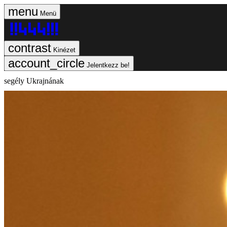
Menü
Kinézet
Jelentkezz be!
segély Ukrajnának