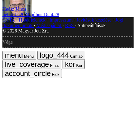
Haász János
belföld
2024. július 16. 4:28
GYIK
Hibát jelentek
Impresszum
Javítások kezelése
Jogi
dokumentumok
Médiaajánlat
RSS
Sütibeállítások
©
2026
Magyar Jeti Zrt.
Vége
Menü
Címlap
Friss
Kör
Fiók