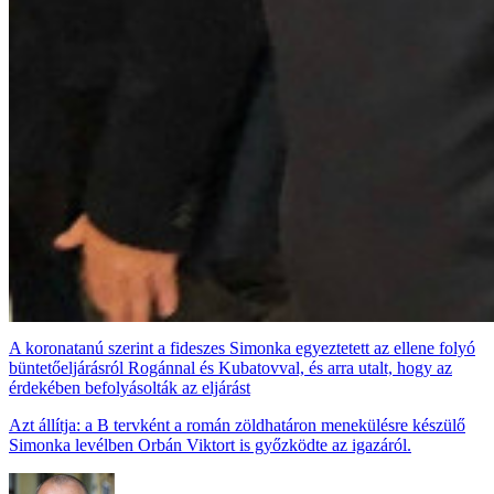
A koronatanú szerint a fideszes Simonka egyeztetett az ellene folyó
büntetőeljárásról Rogánnal és Kubatovval, és arra utalt, hogy az
érdekében befolyásolták az eljárást
Azt állítja: a B tervként a román zöldhatáron menekülésre készülő
Simonka levélben Orbán Viktort is győzködte az igazáról.