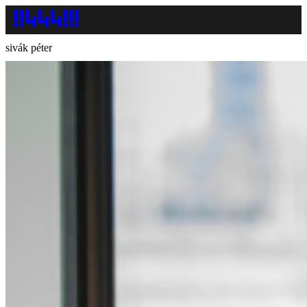
sivák péter