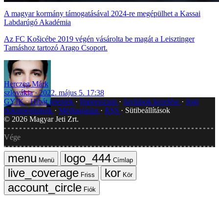
A magyar kormány támogatásával 2024-re megépülhet a Kassai
Labdarúgó Akadémia
Az FC Košicébe 2019 végén vásárolta be magát a Leisztinger
Tamáshoz tartozó Arago Csoport.
Herczeg Márk
szlovákia
2022. május 5. 17:38
GYIK
Hibát jelentek
Impresszum
Javítások kezelése
Jogi
dokumentumok
Médiaajánlat
RSS
Sütibeállítások
©
2026
Magyar Jeti Zrt.
Vége
Menü
Címlap
Friss
Kör
Fiók