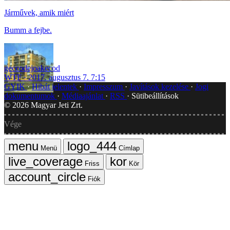
Járművek, amik miért
Bumm a fejbe.
geccodejoakecod
WTF
2017. augusztus 7. 7:15
GYIK
Hibát jelentek
Impresszum
Javítások kezelése
Jogi
dokumentumok
Médiaajánlat
RSS
Sütibeállítások
©
2026
Magyar Jeti Zrt.
Vége
Menü
Címlap
Friss
Kör
Fiók