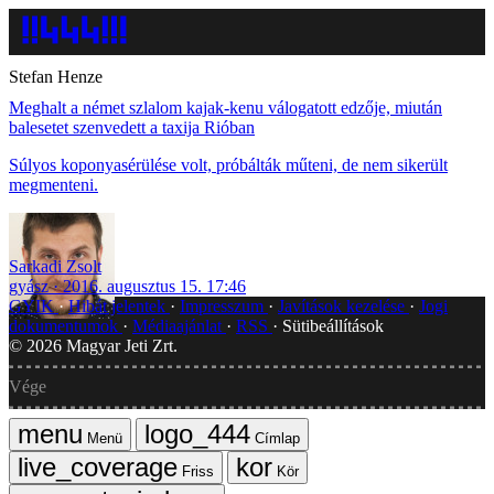
Stefan Henze
Meghalt a német szlalom kajak-kenu válogatott edzője, miután
balesetet szenvedett a taxija Rióban
Súlyos koponyasérülése volt, próbálták műteni, de nem sikerült
megmenteni.
Sarkadi Zsolt
gyász
2016. augusztus 15. 17:46
GYIK
Hibát jelentek
Impresszum
Javítások kezelése
Jogi
dokumentumok
Médiaajánlat
RSS
Sütibeállítások
©
2026
Magyar Jeti Zrt.
Vége
Menü
Címlap
Friss
Kör